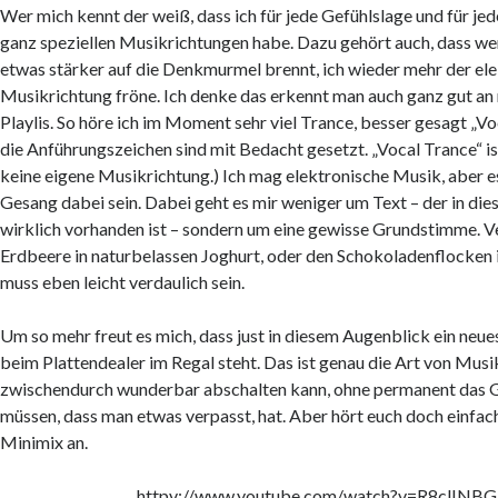
Wer mich kennt der weiß, dass ich für jede Gefühlslage und für je
ganz speziellen Musikrichtungen habe. Dazu gehört auch, dass we
etwas stärker auf die Denkmurmel brennt, ich wieder mehr der el
Musikrichtung fröne. Ich denke das erkennt man auch ganz gut a
Playlis. So höre ich im Moment sehr viel Trance, besser gesagt „Voc
die Anführungszeichen sind mit Bedacht gesetzt. „Vocal Trance“ 
keine eigene Musikrichtung.) Ich mag elektronische Musik, aber 
Gesang dabei sein. Dabei geht es mir weniger um Text – der in die
wirklich vorhanden ist – sondern um eine gewisse Grundstimme. V
Erdbeere in naturbelassen Joghurt, oder den Schokoladenflocken 
muss eben leicht verdaulich sein.
Um so mehr freut es mich, dass just in diesem Augenblick ein neu
beim Plattendealer im Regal steht. Das ist genau die Art von Musi
zwischendurch wunderbar abschalten kann, ohne permanent das G
müssen, dass man etwas verpasst, hat. Aber hört euch doch einfach
Minimix an.
httpv://www.youtube.com/watch?v=R8clINB