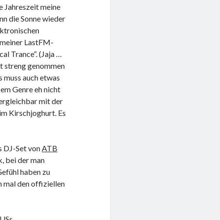
de Jahreszeit meine
nn die Sonne wieder
ektronischen
n meiner LastFM-
al Trance“. (Jaja …
ist streng genommen
es muss auch etwas
sem Genre eh nicht
ergleichbar mit der
im Kirschjoghurt. Es
es DJ-Set von
ATB
k, bei der man
efühl haben zu
 mal den offiziellen
GUSs