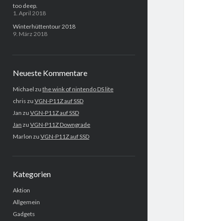
too deep.
1. April 2018
Winterhüttentour 2018
9. März 2018
Neueste Kommentare
Michael
zu
the wink of nintendo DS lite
chris
zu
VGN-P11Z auf SSD
Jan
zu
VGN-P11Z auf SSD
Jan
zu
VGN-P11Z Downgrade
Marlon
zu
VGN-P11Z auf SSD
Kategorien
Aktion
Allgemein
Gadgets