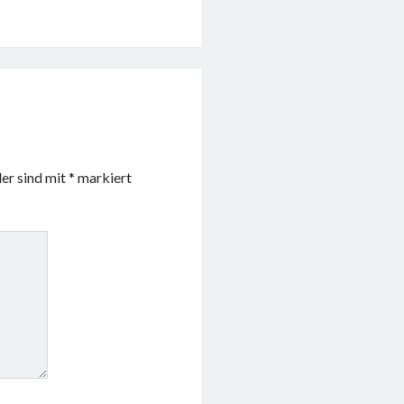
der sind mit
*
markiert