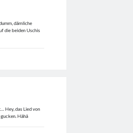
s dumm, dämliche
f die beiden Uschis
t… Hey, das Lied von
u gucken. Hähä