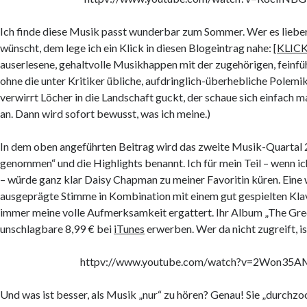
Ich finde diese Musik passt wunderbar zum Sommer. Wer es lieber
wünscht, dem lege ich ein Klick in diesen Blogeintrag nahe: [
KLIC
auserlesene, gehaltvolle Musikhappen mit der zugehörigen, feinf
ohne die unter Kritiker übliche, aufdringlich-überhebliche Polemik
verwirrt Löcher in die Landschaft guckt, der schaue sich einfach ma
an. Dann wird sofort bewusst, was ich meine.)
In dem oben angeführten Beitrag wird das zweite Musik-Quartal
genommen“ und die Highlights benannt. Ich für mein Teil – wenn i
– würde ganz klar Daisy Chapman zu meiner Favoritin küren. Ein
ausgeprägte Stimme in Kombination mit einem gut gespielten Kla
immer meine volle Aufmerksamkeit ergattert. Ihr Album „The Gre
unschlagbare 8,99 € bei
iTunes
erwerben. Wer da nicht zugreift, is
httpv://www.youtube.com/watch?v=2Won35A
Und was ist besser, als Musik „nur“ zu hören? Genau! Sie „durchz