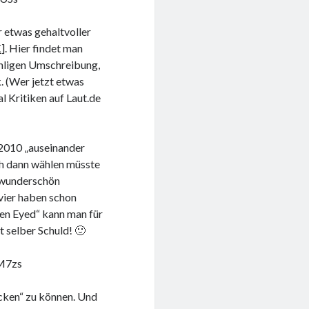
 etwas gehaltvoller
K
]. Hier findet man
ühligen Umschreibung,
. (Wer jetzt etwas
l Kritiken auf Laut.de
 2010 „auseinander
ch dann wählen müsste
e wunderschön
vier haben schon
en Eyed“ kann man für
t selber Schuld! 🙂
M7zs
ocken“ zu können. Und