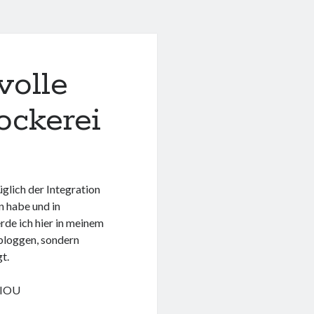
volle
ckerei
glich der Integration
n habe und in
rde ich hier in meinem
bloggen, sondern
t.
EIOU