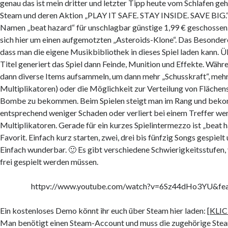
genau das ist mein dritter und letzter Tipp heute vom Schlafen geh
Steam und deren Aktion „PLAY IT SAFE. STAY INSIDE. SAVE BIG.“ 
Namen „beat hazard“ für unschlagbar günstige 1,99 € geschossen.
sich hier um einen aufgemotzten „Asteroids-Klone“. Das Besondere 
dass man die eigene Musikbibliothek in dieses Spiel laden kann. 
Titel generiert das Spiel dann Feinde, Munition und Effekte. Währ
dann diverse Items aufsammeln, um dann mehr „Schusskraft“, meh
Multiplikatoren) oder die Möglichkeit zur Verteilung von Flächen
Bombe zu bekommen. Beim Spielen steigt man im Rang und bek
entsprechend weniger Schaden oder verliert bei einem Treffer we
Multiplikatoren. Gerade für ein kurzes Spielintermezzo ist „beat 
Favorit. Einfach kurz starten, zwei, drei bis fünfzig Songs gespielt
Einfach wunderbar. 🙂 Es gibt verschiedene Schwierigkeitsstufen, 
frei gespielt werden müssen.
httpv://www.youtube.com/watch?v=6Sz44dHo3YU&feat
Ein kostenloses Demo könnt ihr euch über Steam hier laden: [
KLI
Man benötigt einen Steam-Account und muss die zugehörige Ste