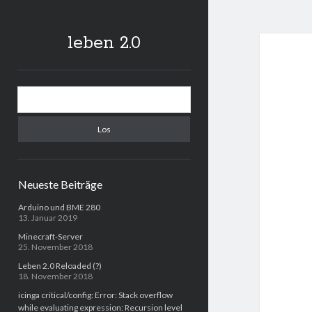
leben 2.0
Sidebar
Suchen
Neueste Beiträge
Arduino und BME 280
13. Januar 2019
Minecraft-Server
25. November 2018
Leben 2.0 Reloaded (?)
18. November 2018
icinga critical/config: Error: Stack overflow
while evaluating expression: Recursion level