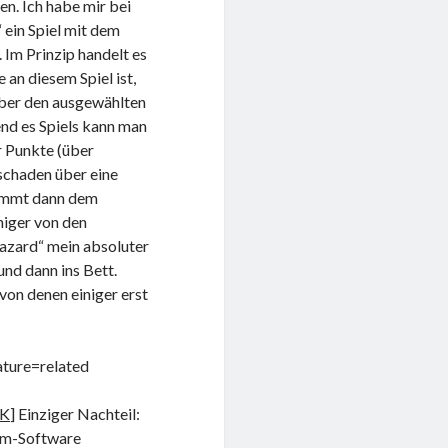
en. Ich habe mir bei
ein Spiel mit dem
 Im Prinzip handelt es
an diesem Spiel ist,
Über den ausgewählten
end es Spiels kann man
r Punkte (über
schaden über eine
ommt dann dem
niger von den
hazard“ mein absoluter
 und dann ins Bett.
von denen einiger erst
ure=related
CK
] Einziger Nachteil:
am-Software