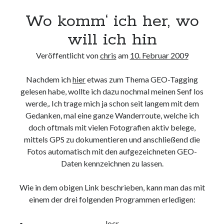
Web 2.0
Wo komm‘ ich her, wo
Youtube
will ich hin
Veröffentlicht von
chris
am
10. Februar 2009
Seiten
Nachdem ich
hier
etwas zum Thema GEO-Tagging
Running
gelesen habe, wollte ich dazu nochmal meinen Senf los
Impressum / Datenschutz
werde,. Ich trage mich ja schon seit langem mit dem
Gedanken, mal eine ganze Wanderroute, welche ich
doch oftmals mit vielen Fotografien aktiv belege,
RSS Feed
mittels GPS zu dokumentieren und anschließend die
Arduino und BME 280
Fotos automatisch mit den aufgezeichneten GEO-
Daten kennzeichnen zu lassen.
Wie in dem obigen Link beschrieben, kann man das mit
einem der drei folgenden Programmen erledigen:
locr