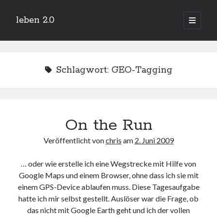
leben 2.0
Hauptm
öffnen
Sidebar
Suchen
Schlagwort:
GEO-Tagging
Neueste Beiträge
On the Run
Arduino und BME 280
13. Januar 2019
Veröffentlicht von
chris
am
2. Juni 2009
Minecraft-Server
25. November 2018
… oder wie erstelle ich eine Wegstrecke mit Hilfe von
Leben 2.0 Reloaded (?)
18. November 2018
Google Maps und einem Browser, ohne dass ich sie mit
einem GPS-Device ablaufen muss. Diese Tagesaufgabe
icinga critical/config: Error: Stack overflow while evaluating expression:
Recursion level too deep.
hatte ich mir selbst gestellt. Auslöser war die Frage, ob
1. April 2018
das nicht mit Google Earth geht und ich der vollen
Winterhüttentour 2018