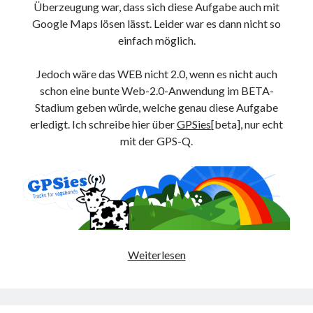
Überzeugung war, dass sich diese Aufgabe auch mit
9. März 2018
Google Maps lösen lässt. Leider war es dann nicht so
einfach möglich.
Neueste Kommentare
Jedoch wäre das WEB nicht 2.0, wenn es nicht auch
Michael
zu
the wink of nintendo DS lite
schon eine bunte Web-2.0-Anwendung im BETA-
chris
zu
VGN-P11Z auf SSD
Stadium geben würde, welche genau diese Aufgabe
Jan
zu
VGN-P11Z auf SSD
erledigt. Ich schreibe hier über
GPSies
[beta], nur echt
Jan
zu
VGN-P11Z Downgrade
mit der GPS-Q.
Marlon
zu
VGN-P11Z auf SSD
Kategorien
Aktion
Allgemein
On
Weiterlesen
Gadgets
the
Mikrocontroller
Run
Nützliches
Raspberry