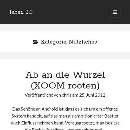
leben 2.0
Hauptm
öffnen
Sidebar
Suchen
Kategorie:
Nützliches
Neueste Beiträge
Ab an die Wurzel
Arduino und BME 280
13. Januar 2019
(XOOM rooten)
Minecraft-Server
25. November 2018
Veröffentlicht von
chris
am
25. Juni 2012
Leben 2.0 Reloaded (?)
18. November 2018
Das Schöne an Android ist, dass es sich um ein offenes
icinga critical/config: Error: Stack overflow while evaluating expression:
System handelt, auf das man als ambitionierter Bastler
Recursion level too deep.
1. April 2018
auch Einfluss nehmen kann. Vorausgesetzt, man besitzt
Winterhüttentour 2018
die Rechte für diese – nennen wir es mal –