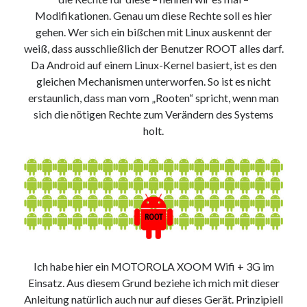
9. März 2018
Modifikationen. Genau um diese Rechte soll es hier
gehen. Wer sich ein bißchen mit Linux auskennt der
weiß, dass ausschließlich der Benutzer ROOT alles darf.
Neueste Kommentare
Da Android auf einem Linux-Kernel basiert, ist es den
gleichen Mechanismen unterworfen. So ist es nicht
Michael
zu
the wink of nintendo DS lite
erstaunlich, dass man vom „Rooten“ spricht, wenn man
chris
zu
VGN-P11Z auf SSD
sich die nötigen Rechte zum Verändern des Systems
Jan
zu
VGN-P11Z auf SSD
holt.
Jan
zu
VGN-P11Z Downgrade
Marlon
zu
VGN-P11Z auf SSD
Kategorien
Aktion
Allgemein
Gadgets
Ich habe hier ein MOTOROLA XOOM Wifi + 3G im
Mikrocontroller
Einsatz. Aus diesem Grund beziehe ich mich mit dieser
Nützliches
Anleitung natürlich auch nur auf dieses Gerät. Prinzipiell
Raspberry