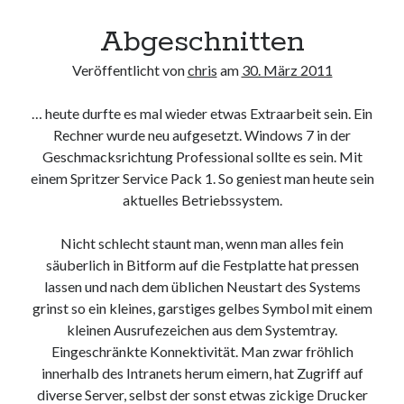
DS
Abgeschnitten
lite
Veröffentlicht von
chris
am
30. März 2011
… heute durfte es mal wieder etwas Extraarbeit sein. Ein
Rechner wurde neu aufgesetzt. Windows 7 in der
Geschmacksrichtung Professional sollte es sein. Mit
einem Spritzer Service Pack 1. So geniest man heute sein
aktuelles Betriebssystem.
Nicht schlecht staunt man, wenn man alles fein
säuberlich in Bitform auf die Festplatte hat pressen
lassen und nach dem üblichen Neustart des Systems
grinst so ein kleines, garstiges gelbes Symbol mit einem
kleinen Ausrufezeichen aus dem Systemtray.
Eingeschränkte Konnektivität. Man zwar fröhlich
innerhalb des Intranets herum eimern, hat Zugriff auf
diverse Server, selbst der sonst etwas zickige Drucker