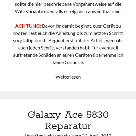
sollte die hier beschriebene Vorgehensweise auf die
Web 2.0
Wifi-Variante ebenfalls erfolgreich anwendbar sein.
Youtube
ACHTUNG:
Bevor ihr damit beginnt, euer Gerät zu
rooten, lest euch die Anleitung bis zum letzten Schritt
Seiten
sorgfältig durch. Beginnt erst mit der Arbeit, wenn ihr
auch jeden Schritt verstanden habt. Für eventuell
Running
auftretende Schäden an euren Geräten übernehme ich
Impressum / Datenschutz
keine Garantie.
Ab
Weiterlesen
RSS Feed
an
Arduino und BME 280
die
Wurzel
(XOOM
Galaxy Ace 5830
rooten)
Reparatur
Veröffentlicht von
chris
am
23. April 2012