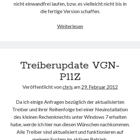
nicht einwandfrei laufen, bzw. es vielleicht nicht bis in
die fertige Version schaffen.
Windows
Weiterlesen
Server
8
aus
der
Treiberupdate VGN-
Dose
P11Z
Veröffentlicht von
chris
am
29. Februar 2012
Da ich einige Anfragen bezüglich der aktualisierten
Treiber und ihrer Reihenfolge bei einer Neuinstallation
des kleinen Rechenknechts unter Windows 7 erhalten
habe, werde ich hier nun diesen Wünschen nachkommen.
Alle Treiber sind aktualisiert und funktionieren auf
meinem System im aktiven Betrieb.